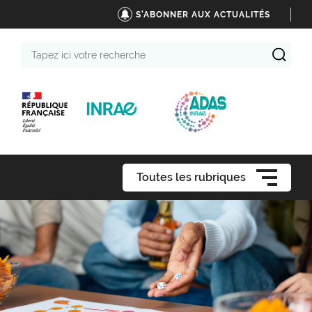
S'ABONNER AUX ACTUALITÉS
Tapez
ici
votre
recherche
Toutes les rubriques