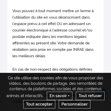
Vous pouvez à tout moment mettre un terme à
l’utilisation du site en vous désinscrivant dans
l’espace prévu à cet effet OU en adressant un
courrier électronique à l’adresse courriel et/ou
postale indiquée dans les mentions légales
afférentes au présent site. Votre demande de
résiliation sera prise en compte par INRAE dans
les meilleurs délais.
En cas de non-respect des obligations définies
aux présentes, INRAE se réserve le droit de
Ce site utilise des cookies afin de vous proposer des
supprimer votre compte, d’empêcher votre
vidéos, des boutons de partage, des remontées de
réinscription et d’engager toute action et/ou
contenus de plateformes sociales et des contenus
recours pour faire cesser toute atteinte à ces
animés et interactifs.
En savoir +
Tout refuser
Re
droits et obtenir réparation du préjudice subi.
Tout accepter
Personnaliser